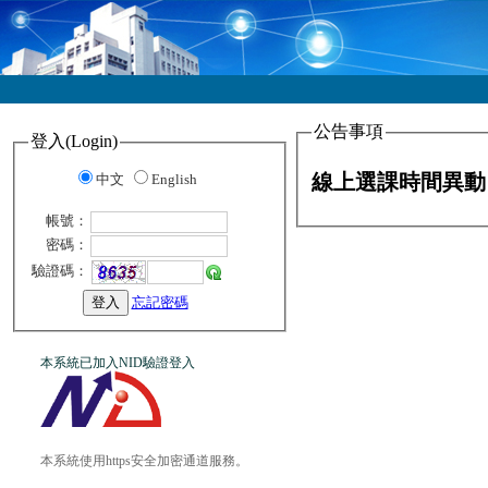
公告事項
登入(Login)
線上選課時間異動
中文
English
帳號：
密碼：
驗證碼：
忘記密碼
本系統已加入NID驗證登入
本系統使用https安全加密通道服務。